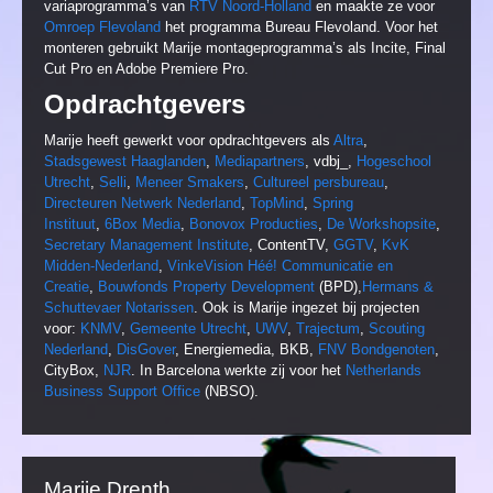
variaprogramma’s van
RTV Noord-Holland
en maakte ze voor
Omroep Flevoland
het programma Bureau Flevoland. Voor het
monteren gebruikt Marije montageprogramma’s als Incite, Final
Cut Pro en Adobe Premiere Pro.
Opdrachtgevers
Marije heeft gewerkt voor opdrachtgevers als
Altra
,
Stadsgewest Haaglanden
,
Mediapartners
, vdbj_,
Hogeschool
Utrecht
,
Selli
,
Meneer Smakers
,
Cultureel persbureau
,
Directeuren Netwerk Nederland
,
TopMind
,
Spring
Instituut
,
6Box Media
,
Bonovox Producties
,
De Workshopsite
,
Secretary Management Institute
, ContentTV,
GGTV
,
KvK
Midden-Nederland
,
VinkeVision
Héé! Communicatie en
Creatie
,
Bouwfonds Property Development
(BPD),
Hermans &
Schuttevaer Notarissen
. Ook is Marije ingezet bij projecten
voor:
KNMV
,
Gemeente Utrecht
,
UWV
,
Trajectum
,
Scouting
Nederland
,
DisGover
, Energiemedia, BKB,
FNV Bondgenoten
,
CityBox,
NJR
. In Barcelona werkte zij voor het
Netherlands
Business Support Office
(NBSO).
Marije Drenth