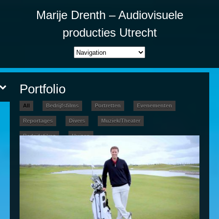
Marije Drenth – Audiovisuele
producties Utrecht
Portfolio
All
Bedrijfsfilms
Portretten
Evenementen
Reportages
Divers
Muziek/Theater
Bedrijfsfilms
Huizen