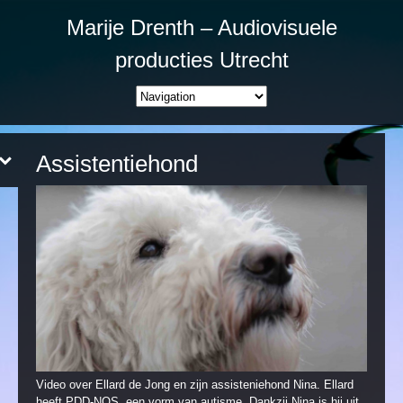
Marije Drenth – Audiovisuele
producties Utrecht
Assistentiehond
Video over Ellard de Jong en zijn assisteniehond Nina. Ellard
heeft PDD-NOS, een vorm van autisme. Dankzij Nina is hij uit