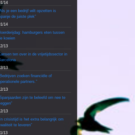
01/14
Als je een bedrijf wilt opzetten is
panje de juiste plek”
01/14
Boerderijdag: hamburgers eten tussen
de koeien
12/13
ansen ten over in de vrijetijdssector in
Barcelona
12/13
Bedrijven zoeken financiële of
perationele partners.”
12/13
Spanjaarden zijn te beleefd om nee te
zeggen”
12/13
In crisistijd is het extra belangrijk om
waliteit te leveren”
11/13