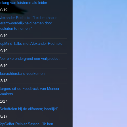
elang van luisteren als leider
10/19
lexander Pechtold: “Leiderschap is
verantwoordelijkheid nemen door
esluiten te nemen.”
10/19
TopMind Talks met Alexander Pechtold
09/19
oor elke ondergrond een verfproduct
06/19
Huurachterstand voorkomen
03/18
Burgers uit de Foodtruck van Meneer
Smakers
11/17
Schoffelen bij de olifanten; heerlijk!”
08/17
opGolfer Reinier Saxton: “Ik ben