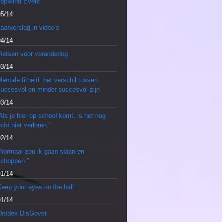
TopMind Event
05/14
aarverslag in video’s
04/14
ietsen voor verandering
03/14
entale fitheid: het verschil tussen
succesvol en minder succesvol zijn
03/14
Als je hier op school komt, is het nog
cht niet verloren.’
02/14
“Normaal zou ik gaan slaan en
schoppen.”
01/14
Keep your eyes on the ball…
01/14
Ontdek DisGover