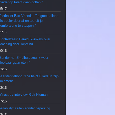
inder op talent gaan golfen.”
05/17
oetballer Bart Vriends: “Je groeit alleen
ls speler door af en toe uit je
comfortzone te stappen.”
11/16
Controlfreak’ Harald Swinkels over
coaching door TopMind
10/16
“Zonder het Smulhuis zou ik weer
loeibaar gaan eten.”
03/16
ssistentiehond Nina helpt Ellard uit zijn
isolement
03/16
inactie / interview Rick Nieman
07/15
ailability: zeilen zonder beperking
07/15