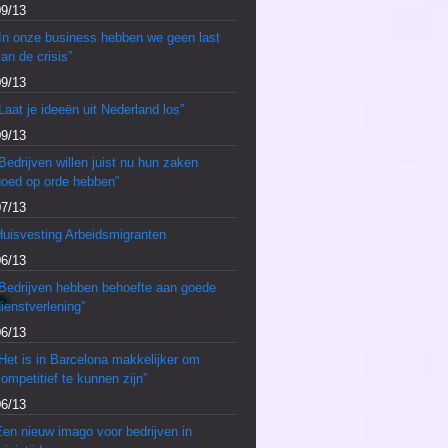
09/13
“In onze business hebben we geen last
an de crisis”
09/13
Laat je ideeën uit Nederland los”
09/13
Bedrijven willen juist nu hun zaken
goed op orde hebben”
07/13
Huisvesting Arbeidsmigranten
06/13
“Bedrijven hebben behoefte aan goede
ienstverlening”
06/13
Het is in Barcelona makkelijker om
ompetitief te kunnen zijn”
06/13
en nieuw imago voor bedrijven in