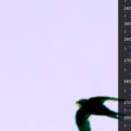
24/
J
16/
F
24/
M
17/
‘
e
04/
27/
20/