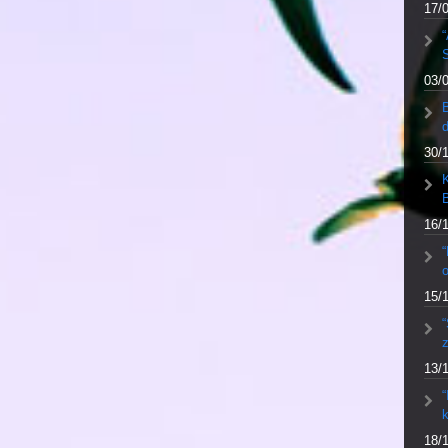
17/
“
S
03/
30/
K
16/
“
o
15/
“
13/
“
k
18/