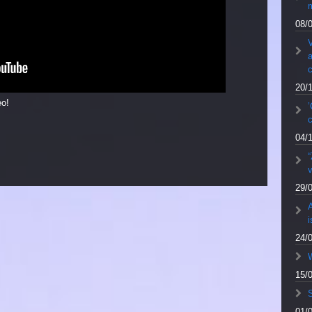
m
08/
V
a
20/
eo!
’
04/
v
29/
A
24/
W
15/
S
01/