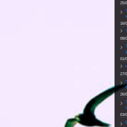
25/
v
16/
“
09/
“
01/
27/
d
26/
“
c
03/
E