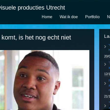
isuele producties Utrecht
Home
Wat ik doe
Portfolio
N
 komt, is het nog echt niet
La
h
20/
”
i
12/
P
a
21/
”
a