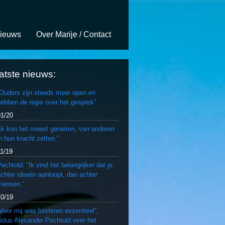
ieuws
Over Marije / Contact
atste nieuws:
“Ouders zijn steeds meer open en
ebben de regie over het gesprek”
01/20
Ik kon het meest genieten, van anderen
n hun kracht zetten.”
11/19
echtold: “Ik vind het belangrijker dat je
chter ideeën aanloopt, dan achter
mensen.”
10/19
Voor mij was luisteren essentieel”,
ldus Alexander Pechtold over het