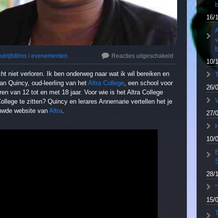
b
16/
A
b
edrijfsfilms / evenementen
Reacties uitgeschakeld
10/
cht niet verloren. Ik ben onderweg naar wat ik wil bereiken en
van Quincy, oud-leerling van het
Altra College
, een school voor
26/
en van 12 tot en met 18 jaar. Voor wie is het Altra College
V
ollege te zitten? Quincy en lerares Annemarie vertellen het je
euwde website van
Altra
.
27/
10/
28/
“
15/
T