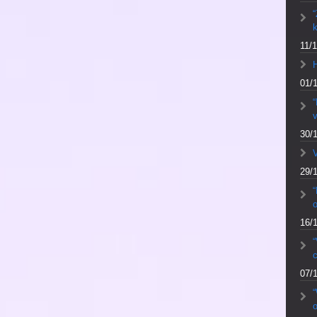
“
k
11/1
01/
“
v
30/
V
29/
“
16/
“
c
07/
o