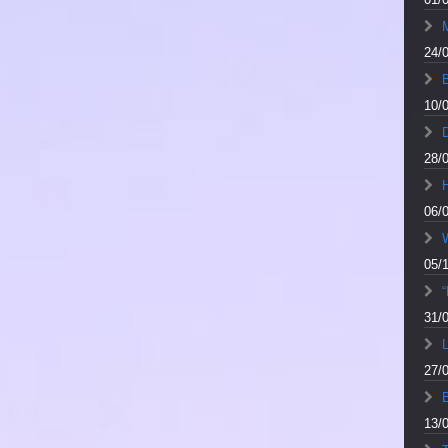
M
24/
10/
28/
06/
05/
“
31/
L
27/
13/