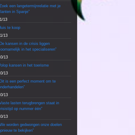
Zoek een langetermijnrelatie met je
lanten in Spanje”
1/13
Huis te koop
11/13
De kansen in de crisis liggen
oornamelijk in het specialiseren”
10/13
olop kansen in het toerisme
10/13
Dit is een perfect moment om te
onderhandelen”
10/13
Vaste lasten terugbrengen staat in
risistijd op nummer één”
10/13
“We worden gedwongen onze doelen
pnieuw te bekijken”