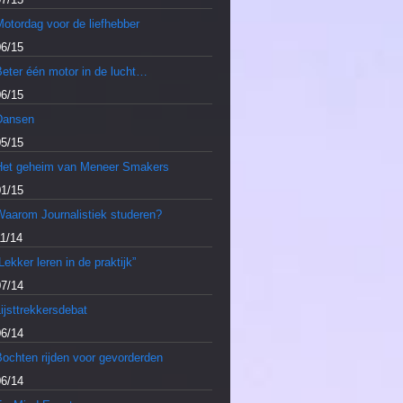
otordag voor de liefhebber
06/15
Beter één motor in de lucht…
06/15
Dansen
05/15
Het geheim van Meneer Smakers
01/15
Waarom Journalistiek studeren?
11/14
Lekker leren in de praktijk”
07/14
ijsttrekkersdebat
06/14
Bochten rijden voor gevorderden
06/14