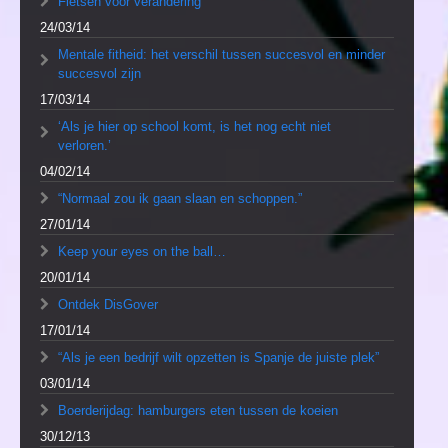
Fietsen voor verandering
24/03/14
Mentale fitheid: het verschil tussen succesvol en minder
succesvol zijn
17/03/14
‘Als je hier op school komt, is het nog echt niet
verloren.’
04/02/14
“Normaal zou ik gaan slaan en schoppen.”
27/01/14
Keep your eyes on the ball…
20/01/14
Ontdek DisGover
17/01/14
“Als je een bedrijf wilt opzetten is Spanje de juiste plek”
03/01/14
Boerderijdag: hamburgers eten tussen de koeien
30/12/13