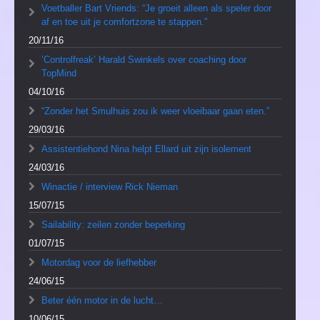
Voetballer Bart Vriends: “Je groeit alleen als speler door
af en toe uit je comfortzone te stappen.”
20/11/16
’Controlfreak’ Harald Swinkels over coaching door
TopMind
04/10/16
“Zonder het Smulhuis zou ik weer vloeibaar gaan eten.”
29/03/16
Assistentiehond Nina helpt Ellard uit zijn isolement
24/03/16
Winactie / interview Rick Nieman
15/07/15
Sailability: zeilen zonder beperking
01/07/15
Motordag voor de liefhebber
24/06/15
Beter één motor in de lucht…
10/06/15