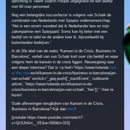
oprichting is Talent Search People uitgegroeid tot een bedrijf
met 60 man personeel.
Nog een belangrijke succesfactor is volgens van Schaik de
combinatie van Nederlands met Spaans ondernemerschap.
“Het is een enorm voordeel dat ik Nederlander ben en mijn
zakenpartner een Spanjaard. Soms kan hij beter met een
bedrijf om te tafel en de andere keer ik, bijvoorbeeld bij
buitenlandse bedrijven.”
In dit 20e deel van de reeks “Kansen in de Crisis, Business in
Barcelona”, vertelt van van Schaik kort over zijn bedrijf en waar
volgens hem de kansen in de crisis liggen. Nieuwsgierig naar
een dieper interview? Dat is <a href="https://www.holanda
look
at this now
.es/nl/kansen-in-de-crisis/business-in-barcelona/jan-
van-schaik” onclick=”_gaq.push([‘_trackEvent’, ‘outbound-
article’, ‘https://www.holanda.es/nl/kansen-in-de-
crisis/business-in-barcelona/jan-van-schaik’, ‘hier’]);” >hier te
lezen!
Oude afleveringen terugkijken van Kansen in de Crisis,
Business in Barcelona? Kijk dan
hier
!
[youtube https://www.youtube.com/watch?
v=Qc5JhAm__VE&w=560&h=315]