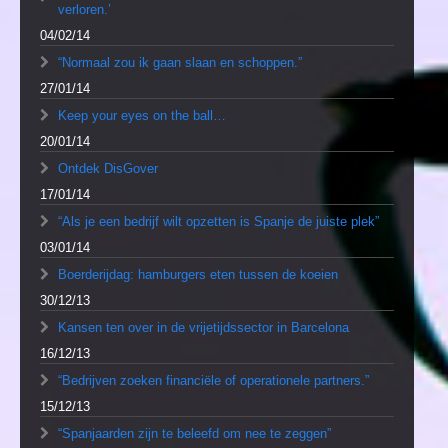
verloren.’
04/02/14
“Normaal zou ik gaan slaan en schoppen.”
27/01/14
Keep your eyes on the ball…
20/01/14
Ontdek DisGover
17/01/14
“Als je een bedrijf wilt opzetten is Spanje de juiste plek”
03/01/14
Boerderijdag: hamburgers eten tussen de koeien
30/12/13
Kansen ten over in de vrijetijdssector in Barcelona
16/12/13
“Bedrijven zoeken financiële of operationele partners.”
15/12/13
“Spanjaarden zijn te beleefd om nee te zeggen”