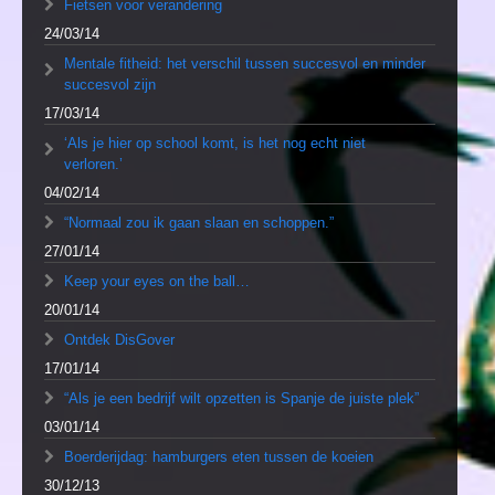
Fietsen voor verandering
24/03/14
Mentale fitheid: het verschil tussen succesvol en minder
succesvol zijn
17/03/14
‘Als je hier op school komt, is het nog echt niet
verloren.’
04/02/14
“Normaal zou ik gaan slaan en schoppen.”
27/01/14
Keep your eyes on the ball…
20/01/14
Ontdek DisGover
17/01/14
“Als je een bedrijf wilt opzetten is Spanje de juiste plek”
03/01/14
Boerderijdag: hamburgers eten tussen de koeien
30/12/13