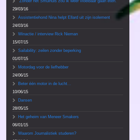
“Zonder het Smulhuis zou ik weer vloeibaar gaan eten.”
29/03/16
Assistentiehond Nina helpt Ellard uit zijn isolement
24/03/16
Winactie / interview Rick Nieman
15/07/15
Sailability: zeilen zonder beperking
01/07/15
Motordag voor de liefhebber
24/06/15
Beter één motor in de lucht…
10/06/15
Dansen
28/05/15
Het geheim van Meneer Smakers
06/01/15
Waarom Journalistiek studeren?