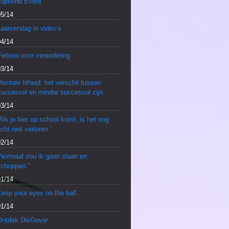
TopMind Event
05/14
aarverslag in video’s
04/14
ietsen voor verandering
03/14
entale fitheid: het verschil tussen
succesvol en minder succesvol zijn
03/14
Als je hier op school komt, is het nog
cht niet verloren.’
02/14
“Normaal zou ik gaan slaan en
schoppen.”
01/14
Keep your eyes on the ball…
01/14
Ontdek DisGover