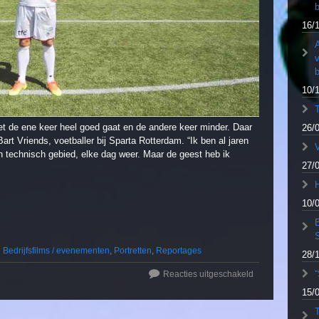
b
16/
A
b
10/
et de ene keer heel goed gaat en de andere keer minder. Daar
26/
art Vriends, voetballer bij Sparta Rotterdam. “Ik ben al jaren
V
n technisch gebied, elke dag weer. Maar de geest heb ik
27/
10/
Bedrijfsfilms / evenementen
,
Portretten
,
Reportages
28/
“
Reacties uitgeschakeld
15/
T