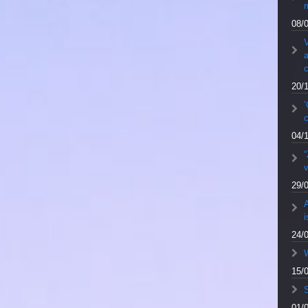
m
08/
V
a
20/
’
04/
v
29/
A
24/
W
15/
S
01/