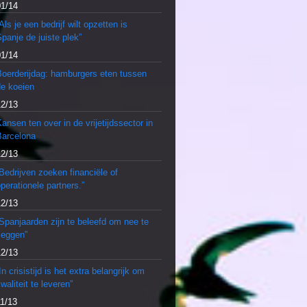
01/14
Als je een bedrijf wilt opzetten is
panje de juiste plek”
01/14
Boerderijdag: hamburgers eten tussen
de koeien
12/13
ansen ten over in de vrijetijdssector in
Barcelona
12/13
Bedrijven zoeken financiële of
perationele partners.”
12/13
Spanjaarden zijn te beleefd om nee te
zeggen”
12/13
In crisistijd is het extra belangrijk om
waliteit te leveren”
11/13