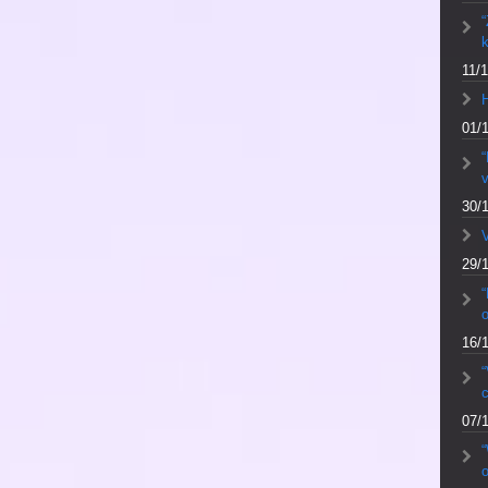
“
k
11/1
01/
“
v
30/
V
29/
“
16/
“
c
07/
o