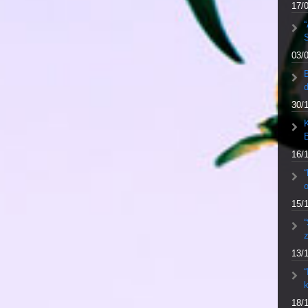
17/
“
S
03/
30/
K
16/
“
o
15/
“
13/
“
k
18/