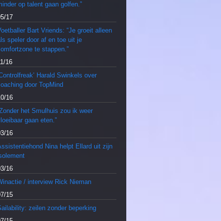
inder op talent gaan golfen.”
05/17
oetballer Bart Vriends: “Je groeit alleen
ls speler door af en toe uit je
comfortzone te stappen.”
11/16
Controlfreak’ Harald Swinkels over
coaching door TopMind
10/16
“Zonder het Smulhuis zou ik weer
loeibaar gaan eten.”
03/16
ssistentiehond Nina helpt Ellard uit zijn
isolement
03/16
inactie / interview Rick Nieman
07/15
ailability: zeilen zonder beperking
07/15