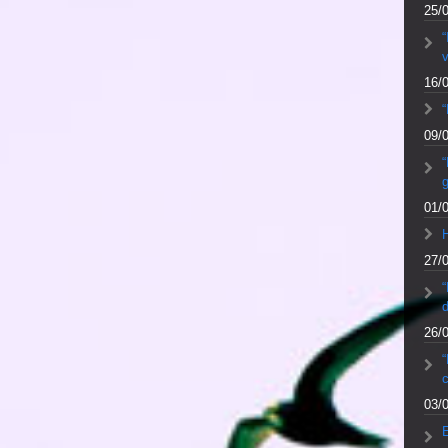
25/
v
16/
“
09/
“
01/
27/
d
26/
“
c
03/
E