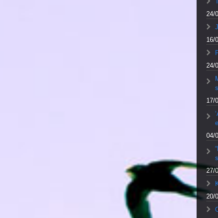
24/
J
16/
F
24/
M
17/
‘
e
04/
27/
20/