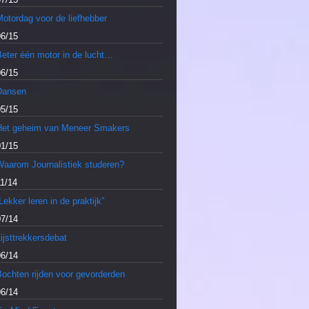
otordag voor de liefhebber
06/15
Beter één motor in de lucht…
06/15
Dansen
05/15
Het geheim van Meneer Smakers
01/15
Waarom Journalistiek studeren?
11/14
Lekker leren in de praktijk”
07/14
ijsttrekkersdebat
06/14
Bochten rijden voor gevorderden
06/14