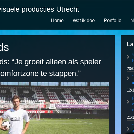
isuele producties Utrecht
Home
Wat ik doe
Portfolio
N
ds
La
ds: “Je groeit alleen als speler
h
20/
 comfortzone te stappen.”
”
i
12/
P
a
21/
”
a