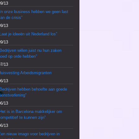
09/13
“In onze business hebben we geen last
an de crisis”
09/13
Laat je ideeën uit Nederland los”
09/13
Bedrijven willen juist nu hun zaken
goed op orde hebben”
07/13
Huisvesting Arbeidsmigranten
06/13
“Bedrijven hebben behoefte aan goede
ienstverlening”
06/13
Het is in Barcelona makkelijker om
ompetitief te kunnen zijn”
06/13
en nieuw imago voor bedrijven in