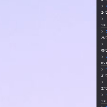
M
24/
10/
28/
06/
05/
“
31/
L
27/
13/