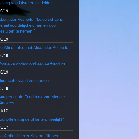
elang van luisteren als leider
10/19
lexander Pechtold: “Leiderschap is
verantwoordelijkheid nemen door
esluiten te nemen.”
10/19
TopMind Talks met Alexander Pechtold
09/19
oor elke ondergrond een verfproduct
06/19
Huurachterstand voorkomen
03/18
Burgers uit de Foodtruck van Meneer
Smakers
11/17
Schoffelen bij de olifanten; heerlijk!”
08/17
opGolfer Reinier Saxton: “Ik ben