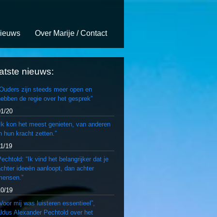
ieuws
Over Marije / Contact
atste nieuws:
“Ouders zijn steeds meer open en
ebben de regie over het gesprek”
01/20
Ik kon het meest genieten, van anderen
n hun kracht zetten.”
11/19
echtold: “Ik vind het belangrijker dat je
chter ideeën aanloopt, dan achter
mensen.”
10/19
Voor mij was luisteren essentieel”,
ldus Alexander Pechtold over het