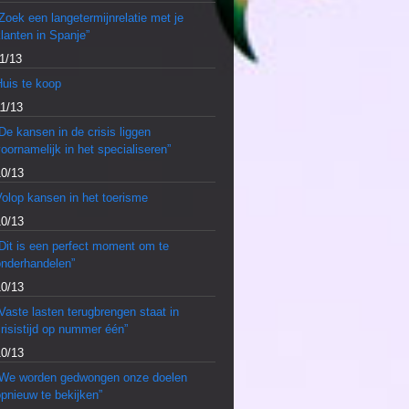
Zoek een langetermijnrelatie met je
lanten in Spanje”
1/13
Huis te koop
11/13
De kansen in de crisis liggen
oornamelijk in het specialiseren”
10/13
olop kansen in het toerisme
10/13
Dit is een perfect moment om te
onderhandelen”
10/13
Vaste lasten terugbrengen staat in
risistijd op nummer één”
10/13
“We worden gedwongen onze doelen
pnieuw te bekijken”