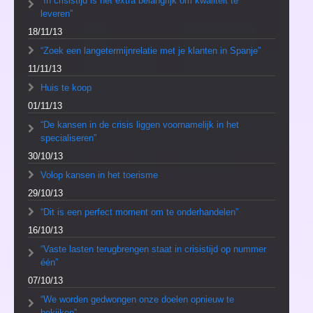
“In crisistijd is het extra belangrijk om kwaliteit te
leveren”
18/11/13
“Zoek een langetermijnrelatie met je klanten in Spanje”
11/11/13
Huis te koop
01/11/13
“De kansen in de crisis liggen voornamelijk in het
specialiseren”
30/10/13
Volop kansen in het toerisme
29/10/13
“Dit is een perfect moment om te onderhandelen”
16/10/13
“Vaste lasten terugbrengen staat in crisistijd op nummer
één”
07/10/13
“We worden gedwongen onze doelen opnieuw te
bekijken”