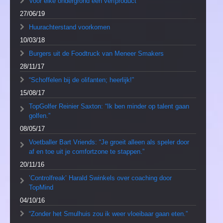
Voor elke ondergrond een verfproduct
27/06/19
Huurachterstand voorkomen
10/03/18
Burgers uit de Foodtruck van Meneer Smakers
28/11/17
“Schoffelen bij de olifanten; heerlijk!”
15/08/17
TopGolfer Reinier Saxton: “Ik ben minder op talent gaan
golfen.”
08/05/17
Voetballer Bart Vriends: “Je groeit alleen als speler door
af en toe uit je comfortzone te stappen.”
20/11/16
’Controlfreak’ Harald Swinkels over coaching door
TopMind
04/10/16
“Zonder het Smulhuis zou ik weer vloeibaar gaan eten.”