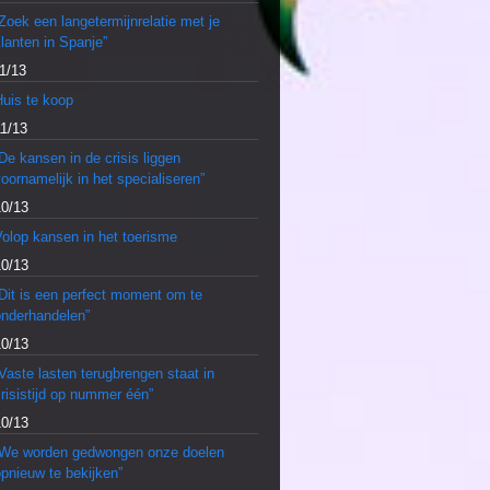
Zoek een langetermijnrelatie met je
lanten in Spanje”
1/13
Huis te koop
11/13
De kansen in de crisis liggen
oornamelijk in het specialiseren”
10/13
olop kansen in het toerisme
10/13
Dit is een perfect moment om te
onderhandelen”
10/13
Vaste lasten terugbrengen staat in
risistijd op nummer één”
10/13
“We worden gedwongen onze doelen
pnieuw te bekijken”