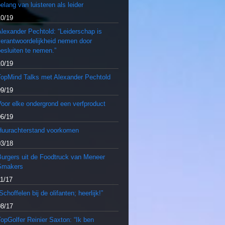
elang van luisteren als leider
10/19
lexander Pechtold: “Leiderschap is
verantwoordelijkheid nemen door
esluiten te nemen.”
10/19
TopMind Talks met Alexander Pechtold
09/19
oor elke ondergrond een verfproduct
06/19
Huurachterstand voorkomen
03/18
Burgers uit de Foodtruck van Meneer
Smakers
11/17
Schoffelen bij de olifanten; heerlijk!”
08/17
opGolfer Reinier Saxton: “Ik ben