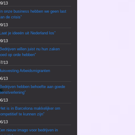
09/13
“In onze business hebben we geen last
an de crisis”
09/13
Laat je ideeën uit Nederland los”
09/13
Bedrijven willen juist nu hun zaken
goed op orde hebben”
07/13
Huisvesting Arbeidsmigranten
06/13
“Bedrijven hebben behoefte aan goede
ienstverlening”
06/13
Het is in Barcelona makkelijker om
ompetitief te kunnen zijn”
06/13
en nieuw imago voor bedrijven in