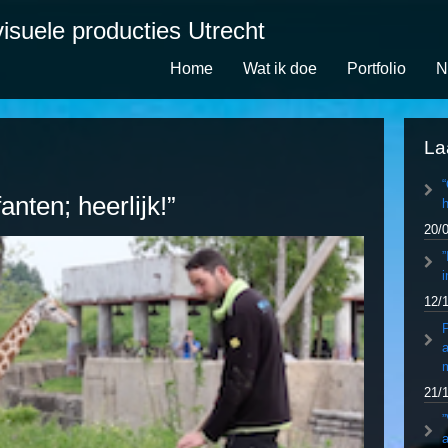
isuele producties Utrecht
Home
Wat ik doe
Portfolio
N
La
fanten; heerlijk!”
h
20/
”
i
12/
P
a
21/
”
a