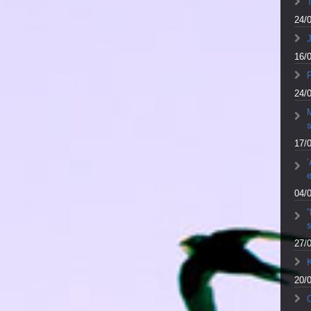
24/
J
16/
F
24/
M
17/
‘
e
04/
27/
20/