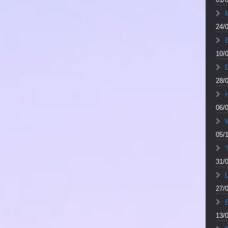
M
24/
10/
28/
06/
05/
“
31/
L
27/
13/