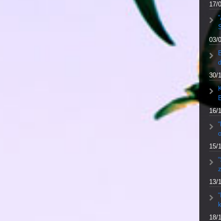
17/
“
S
03/
30/
K
16/
“
o
15/
“
13/
“
k
18/