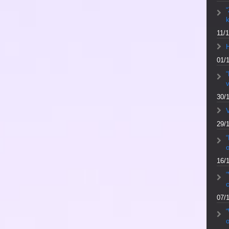
“
k
11/1
01/
“
v
30/
V
29/
“
16/
“
c
07/
o