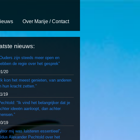
ieuws
Over Marije / Contact
atste nieuws:
“Ouders zijn steeds meer open en
ebben de regie over het gesprek”
01/20
Ik kon het meest genieten, van anderen
n hun kracht zetten.”
11/19
echtold: “Ik vind het belangrijker dat je
chter ideeën aanloopt, dan achter
mensen.”
10/19
Voor mij was luisteren essentieel”,
ldus Alexander Pechtold over het