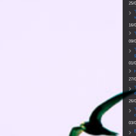
25/
v
16/
“
09/
“
01/
27/
d
26/
“
c
03/
E