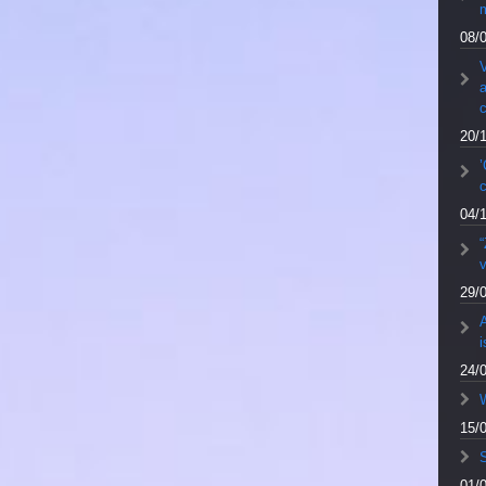
m
08/
V
a
20/
’
04/
v
29/
A
24/
W
15/
S
01/