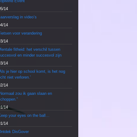
TopMind Event
05/14
aarverslag in video’s
04/14
ietsen voor verandering
03/14
entale fitheid: het verschil tussen
succesvol en minder succesvol zijn
03/14
Als je hier op school komt, is het nog
cht niet verloren.’
02/14
“Normaal zou ik gaan slaan en
schoppen.”
01/14
Keep your eyes on the ball…
01/14
Ontdek DisGover