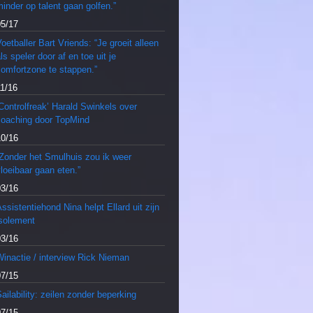
inder op talent gaan golfen.”
05/17
oetballer Bart Vriends: “Je groeit alleen
ls speler door af en toe uit je
comfortzone te stappen.”
11/16
Controlfreak’ Harald Swinkels over
coaching door TopMind
10/16
“Zonder het Smulhuis zou ik weer
loeibaar gaan eten.”
03/16
ssistentiehond Nina helpt Ellard uit zijn
isolement
03/16
inactie / interview Rick Nieman
07/15
ailability: zeilen zonder beperking
07/15