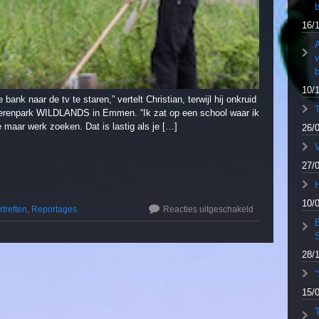
b
16/
A
b
10/
e bank naar de tv te staren,” vertelt Christian, terwijl hij onkruid
in dierenpark WILDLANDS in Emmen. “Ik zat op een school waar ik
 maar werk zoeken. Dat is lastig als je […]
26/
V
27/
10/
rtretten
,
Reportages
Reacties uitgeschakeld
28/
“
15/
T