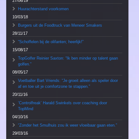
27/06/19
Huurachterstand voorkomen
10/03/18
Burgers uit de Foodtruck van Meneer Smakers
28/11/17
“Schoffelen bij de olifanten; heerlijk!”
15/08/17
TopGolfer Reinier Saxton: “Ik ben minder op talent gaan
golfen.”
08/05/17
Voetballer Bart Vriends: “Je groeit alleen als speler door
af en toe uit je comfortzone te stappen.”
20/11/16
’Controlfreak’ Harald Swinkels over coaching door
TopMind
04/10/16
“Zonder het Smulhuis zou ik weer vloeibaar gaan eten.”
29/03/16