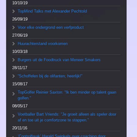
10/10/19
TopMind Talks met Alexander Pechtold
26/09/19
Voor elke ondergrond een verfproduct
27/06/19
Huurachterstand voorkomen
10/03/18
Burgers uit de Foodtruck van Meneer Smakers
28/11/17
“Schoffelen bij de olifanten; heerlijk!”
15/08/17
TopGolfer Reinier Saxton: “Ik ben minder op talent gaan
golfen.”
08/05/17
Voetballer Bart Vriends: “Je groeit alleen als speler door
af en toe uit je comfortzone te stappen.”
20/11/16
’Controlfreak’ Harald Swinkels over coaching door