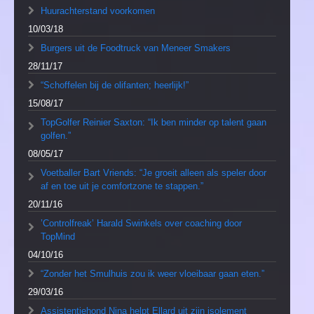
Huurachterstand voorkomen
10/03/18
Burgers uit de Foodtruck van Meneer Smakers
28/11/17
“Schoffelen bij de olifanten; heerlijk!”
15/08/17
TopGolfer Reinier Saxton: “Ik ben minder op talent gaan
golfen.”
08/05/17
Voetballer Bart Vriends: “Je groeit alleen als speler door
af en toe uit je comfortzone te stappen.”
20/11/16
’Controlfreak’ Harald Swinkels over coaching door
TopMind
04/10/16
“Zonder het Smulhuis zou ik weer vloeibaar gaan eten.”
29/03/16
Assistentiehond Nina helpt Ellard uit zijn isolement