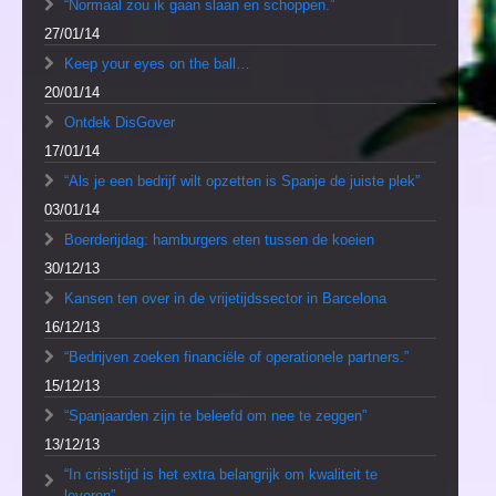
“Normaal zou ik gaan slaan en schoppen.”
27/01/14
Keep your eyes on the ball…
20/01/14
Ontdek DisGover
17/01/14
“Als je een bedrijf wilt opzetten is Spanje de juiste plek”
03/01/14
Boerderijdag: hamburgers eten tussen de koeien
30/12/13
Kansen ten over in de vrijetijdssector in Barcelona
16/12/13
“Bedrijven zoeken financiële of operationele partners.”
15/12/13
“Spanjaarden zijn te beleefd om nee te zeggen”
13/12/13
“In crisistijd is het extra belangrijk om kwaliteit te
leveren”