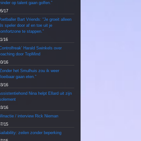
inder op talent gaan golfen.”
05/17
oetballer Bart Vriends: “Je groeit alleen
ls speler door af en toe uit je
comfortzone te stappen.”
11/16
Controlfreak’ Harald Swinkels over
coaching door TopMind
10/16
“Zonder het Smulhuis zou ik weer
loeibaar gaan eten.”
03/16
ssistentiehond Nina helpt Ellard uit zijn
isolement
03/16
inactie / interview Rick Nieman
07/15
ailability: zeilen zonder beperking
07/15