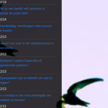
01/14
Als je een bedrijf wilt opzetten is
panje de juiste plek”
01/14
Boerderijdag: hamburgers eten tussen
de koeien
12/13
ansen ten over in de vrijetijdssector in
Barcelona
12/13
Bedrijven zoeken financiële of
perationele partners.”
12/13
Spanjaarden zijn te beleefd om nee te
zeggen”
12/13
In crisistijd is het extra belangrijk om
waliteit te leveren”
11/13