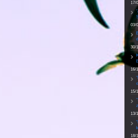
17/
“
S
03/
30/
K
16/
“
o
15/
“
13/
“
k
18/