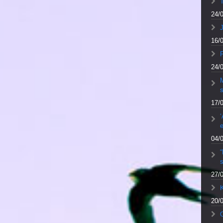
24/
J
16/
F
24/
M
17/
‘
e
04/
27/
20/