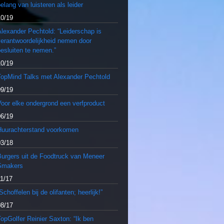
elang van luisteren als leider
10/19
lexander Pechtold: “Leiderschap is
verantwoordelijkheid nemen door
esluiten te nemen.”
10/19
TopMind Talks met Alexander Pechtold
09/19
oor elke ondergrond een verfproduct
06/19
Huurachterstand voorkomen
03/18
Burgers uit de Foodtruck van Meneer
Smakers
11/17
Schoffelen bij de olifanten; heerlijk!”
08/17
opGolfer Reinier Saxton: “Ik ben