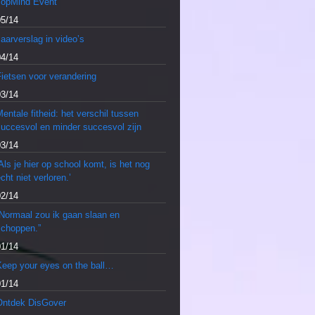
TopMind Event
05/14
aarverslag in video’s
04/14
ietsen voor verandering
03/14
entale fitheid: het verschil tussen
succesvol en minder succesvol zijn
03/14
Als je hier op school komt, is het nog
cht niet verloren.’
02/14
“Normaal zou ik gaan slaan en
schoppen.”
01/14
Keep your eyes on the ball…
01/14
Ontdek DisGover