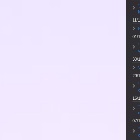
“
k
11/1
01/
“
v
30/
V
29/
“
16/
“
c
07/
o