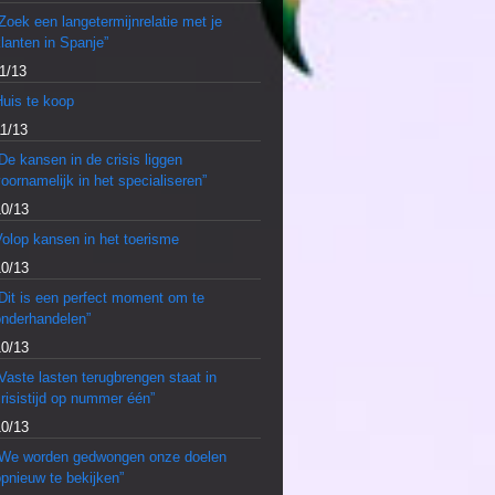
Zoek een langetermijnrelatie met je
lanten in Spanje”
1/13
Huis te koop
11/13
De kansen in de crisis liggen
oornamelijk in het specialiseren”
10/13
olop kansen in het toerisme
10/13
Dit is een perfect moment om te
onderhandelen”
10/13
Vaste lasten terugbrengen staat in
risistijd op nummer één”
10/13
“We worden gedwongen onze doelen
pnieuw te bekijken”