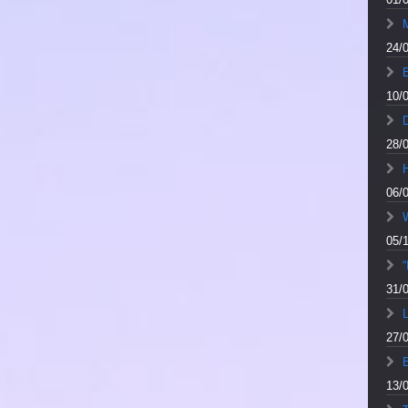
M
24/
10/
28/
06/
05/
“
31/
L
27/
13/