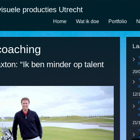
isuele producties Utrecht
Home
Wat ik doe
Portfolio
N
coaching
La
xton: “Ik ben minder op talent
h
20/
”
i
12/
P
a
21/
”
a