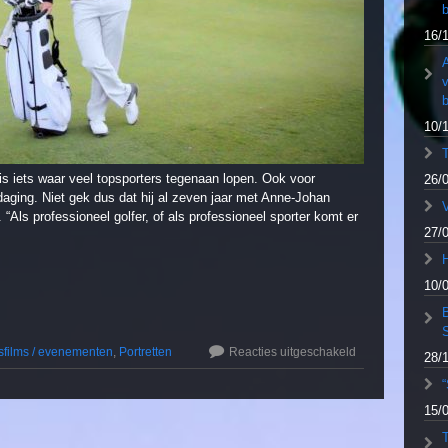
b
16/
A
b
10/
is iets waar veel topsporters tegenaan lopen. Ook voor
26/
itdaging. Niet gek dus dat hij al zeven jaar met Anne-Johan
V
“Als professioneel golfer, of als professioneel sporter komt er
27/
10/
fsfilms / evenementen
,
Portretten
Reacties uitgeschakeld
28/
“
15/
T