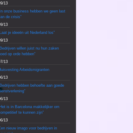
09/13
“In onze business hebben we geen last
an de crisis”
09/13
Laat je ideeën uit Nederland los”
09/13
Bedrijven willen juist nu hun zaken
goed op orde hebben”
07/13
Huisvesting Arbeidsmigranten
06/13
“Bedrijven hebben behoefte aan goede
ienstverlening”
06/13
Het is in Barcelona makkelijker om
ompetitief te kunnen zijn”
06/13
en nieuw imago voor bedrijven in