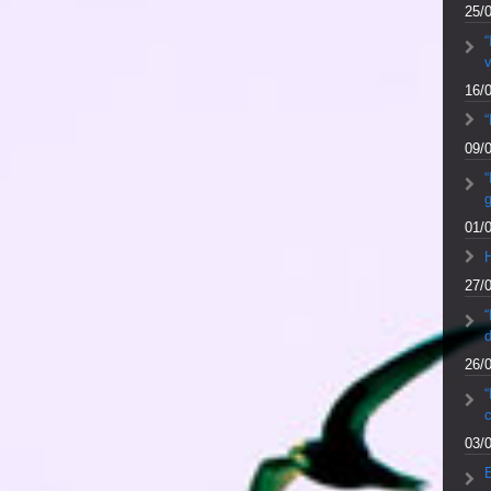
25/
v
16/
“
09/
“
01/
27/
d
26/
“
c
03/
E