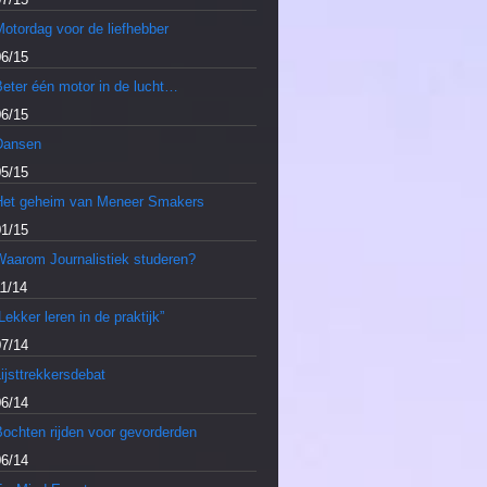
otordag voor de liefhebber
06/15
Beter één motor in de lucht…
06/15
Dansen
05/15
Het geheim van Meneer Smakers
01/15
Waarom Journalistiek studeren?
11/14
Lekker leren in de praktijk”
07/14
ijsttrekkersdebat
06/14
Bochten rijden voor gevorderden
06/14