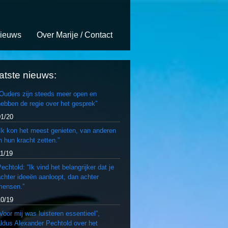
ieuws
Over Marije / Contact
atste nieuws:
“Ouders zijn steeds meer open en
ebben de regie over het gesprek”
01/20
Ik kon het meest genieten, van anderen
n hun kracht zetten.”
11/19
echtold: “Ik vind het belangrijker dat je
chter ideeën aanloopt, dan achter
mensen.”
10/19
Voor mij was luisteren essentieel”,
ldus Alexander Pechtold over het