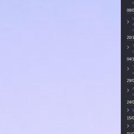
m
08/
V
a
20/
’
04/
v
29/
A
24/
W
15/
S
01/