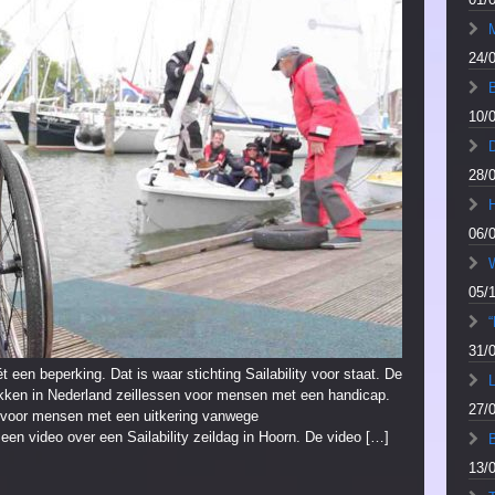
M
24/
10/
28/
06/
05/
“
31/
een beperking. Dat is waar stichting Sailability voor staat. De
L
lekken in Nederland zeillessen voor mensen met een handicap.
27/
voor mensen met een uitkering vanwege
een video over een Sailability zeildag in Hoorn. De video […]
13/