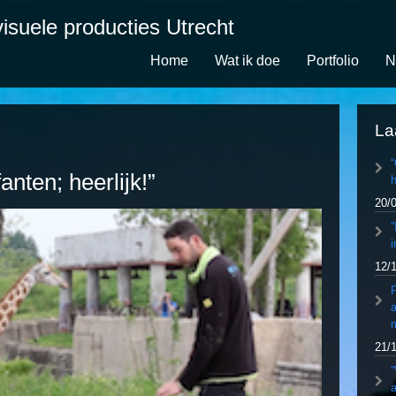
isuele producties Utrecht
Home
Wat ik doe
Portfolio
N
La
fanten; heerlijk!”
h
20/
”
i
12/
P
a
21/
”
a