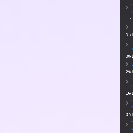
“
k
11/1
01/
“
v
30/
V
29/
“
16/
“
c
07/
o