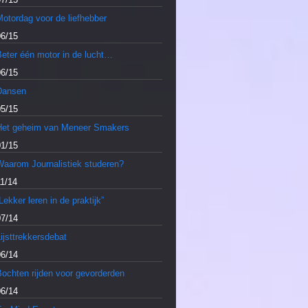
otordag voor de liefhebber
06/15
Beter één motor in de lucht…
06/15
Dansen
05/15
Het geheim van Meneer Smakers
01/15
Waarom Journalistiek studeren?
11/14
Lekker leren in de praktijk”
07/14
ijsttrekkersdebat
06/14
Bochten rijden voor gevorderden
06/14