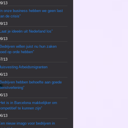
09/13
“In onze business hebben we geen last
an de crisis”
09/13
Laat je ideeën uit Nederland los”
09/13
Bedrijven willen juist nu hun zaken
goed op orde hebben”
07/13
Huisvesting Arbeidsmigranten
06/13
“Bedrijven hebben behoefte aan goede
ienstverlening”
06/13
Het is in Barcelona makkelijker om
ompetitief te kunnen zijn”
06/13
en nieuw imago voor bedrijven in