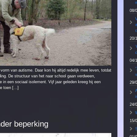
m
08/
V
a
20/
’
04/
orm van autisme. Daar kon hij altijd redelijk mee leven, totdat
v
eiding. De structuur van het naar school gaan verdween,
 in een sociaal isolement. Vijf jaar geleden kreeg hij een
29/
de toen […]
A
24/
W
15/
onder beperking
S
01/