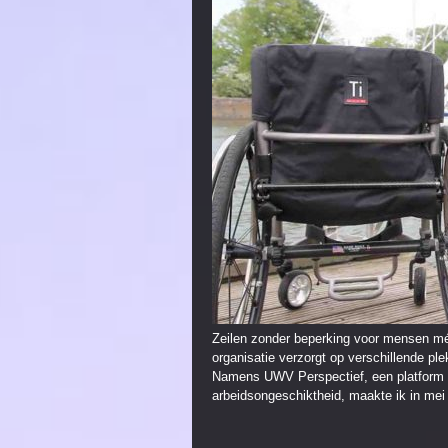
Zeilen zonder beperking voor mensen mét 
organisatie verzorgt op verschillende p
Namens UWV Perspectief, een platform 
arbeidsongeschiktheid, maakte ik in mei 