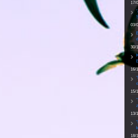
17/
“
S
03/
30/
K
16/
“
o
15/
“
13/
“
k
18/