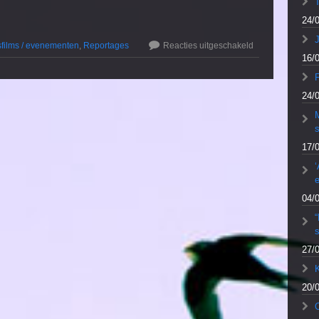
24/
J
fsfilms / evenementen
,
Reportages
Reacties uitgeschakeld
16/
F
24/
M
17/
‘
e
04/
27/
20/