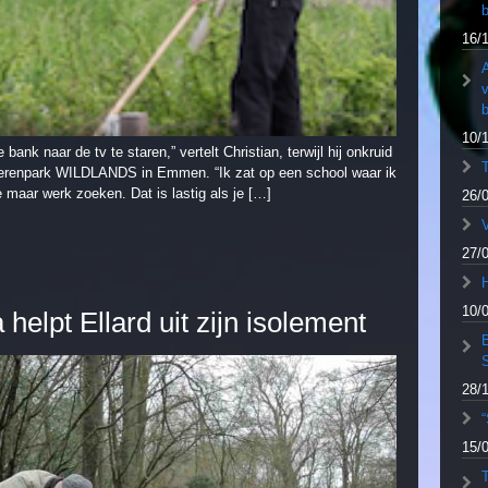
b
16/
A
b
10/
e bank naar de tv te staren,” vertelt Christian, terwijl hij onkruid
in dierenpark WILDLANDS in Emmen. “Ik zat op een school waar ik
 maar werk zoeken. Dat is lastig als je […]
26/
V
27/
10/
helpt Ellard uit zijn isolement
28/
“
15/
T