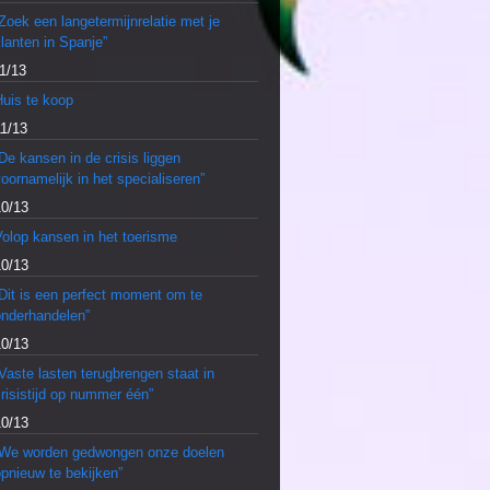
Zoek een langetermijnrelatie met je
lanten in Spanje”
1/13
Huis te koop
11/13
De kansen in de crisis liggen
oornamelijk in het specialiseren”
10/13
olop kansen in het toerisme
10/13
Dit is een perfect moment om te
onderhandelen”
10/13
Vaste lasten terugbrengen staat in
risistijd op nummer één”
10/13
“We worden gedwongen onze doelen
pnieuw te bekijken”