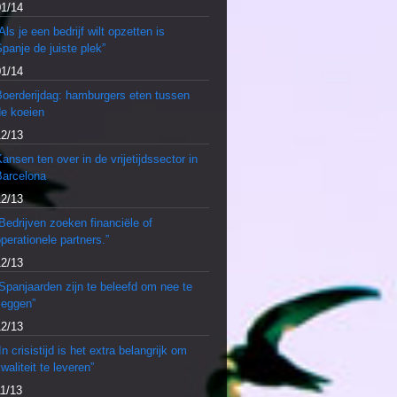
01/14
Als je een bedrijf wilt opzetten is
panje de juiste plek”
01/14
Boerderijdag: hamburgers eten tussen
de koeien
12/13
ansen ten over in de vrijetijdssector in
Barcelona
12/13
Bedrijven zoeken financiële of
perationele partners.”
12/13
Spanjaarden zijn te beleefd om nee te
zeggen”
12/13
In crisistijd is het extra belangrijk om
waliteit te leveren”
11/13