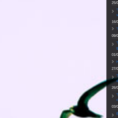
25/
v
16/
“
09/
“
01/
27/
d
26/
“
c
03/
E