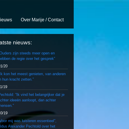
ieuws
Over Marije / Contact
atste nieuws:
“Ouders zijn steeds meer open en
ebben de regie over het gesprek”
01/20
Ik kon het meest genieten, van anderen
n hun kracht zetten.”
11/19
echtold: “Ik vind het belangrijker dat je
chter ideeën aanloopt, dan achter
mensen.”
10/19
Voor mij was luisteren essentieel”,
ldus Alexander Pechtold over het