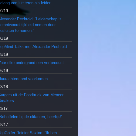
elang van luisteren als leider
10/19
lexander Pechtold: “Leiderschap is
verantwoordelijkheid nemen door
esluiten te nemen.”
10/19
TopMind Talks met Alexander Pechtold
09/19
oor elke ondergrond een verfproduct
06/19
Huurachterstand voorkomen
03/18
Burgers uit de Foodtruck van Meneer
Smakers
11/17
Schoffelen bij de olifanten; heerlijk!”
08/17
opGolfer Reinier Saxton: “Ik ben