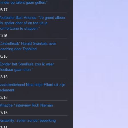
inder op talent gaan golfen.”
05/17
oetballer Bart Vriends: “Je groeit alleen
ls speler door af en toe uit je
comfortzone te stappen.”
11/16
Controlfreak’ Harald Swinkels over
coaching door TopMind
10/16
“Zonder het Smulhuis zou ik weer
loeibaar gaan eten.”
03/16
ssistentiehond Nina helpt Ellard uit zijn
isolement
03/16
inactie / interview Rick Nieman
07/15
ailability: zeilen zonder beperking
07/15