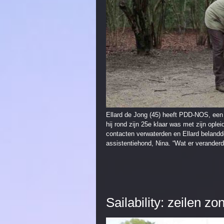
Ellard de Jong (45) heeft PDD-NOS, een v
hij rond zijn 25e klaar was met zijn opl
contacten verwaterden en Ellard belandde
assistentiehond, Nina. “Wat er verander
Sailability: zeilen z