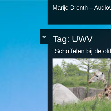
Marije Drenth – Audiov
Tag:
UWV
“Schoffelen bij de oli