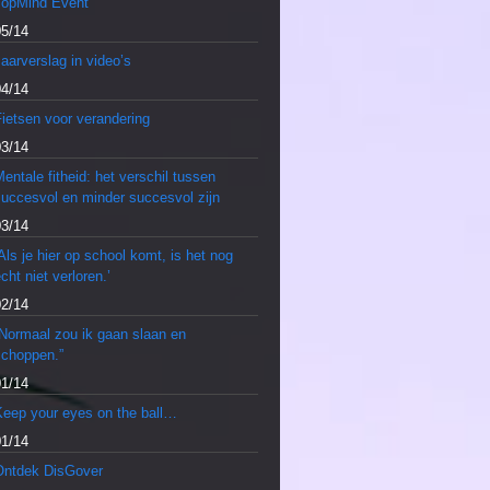
TopMind Event
05/14
aarverslag in video’s
04/14
ietsen voor verandering
03/14
entale fitheid: het verschil tussen
succesvol en minder succesvol zijn
03/14
Als je hier op school komt, is het nog
cht niet verloren.’
02/14
“Normaal zou ik gaan slaan en
schoppen.”
01/14
Keep your eyes on the ball…
01/14
Ontdek DisGover