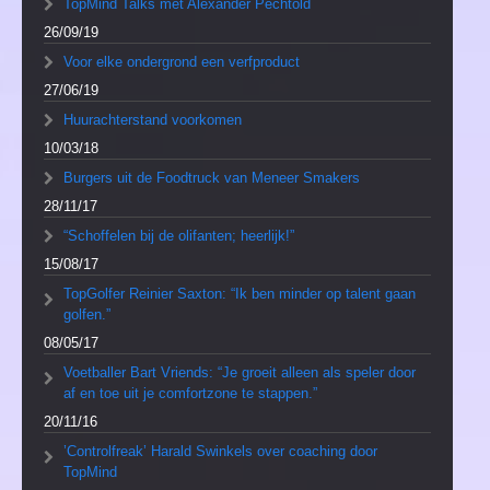
TopMind Talks met Alexander Pechtold
26/09/19
Voor elke ondergrond een verfproduct
27/06/19
Huurachterstand voorkomen
10/03/18
Burgers uit de Foodtruck van Meneer Smakers
28/11/17
“Schoffelen bij de olifanten; heerlijk!”
15/08/17
TopGolfer Reinier Saxton: “Ik ben minder op talent gaan
golfen.”
08/05/17
Voetballer Bart Vriends: “Je groeit alleen als speler door
af en toe uit je comfortzone te stappen.”
20/11/16
’Controlfreak’ Harald Swinkels over coaching door
TopMind